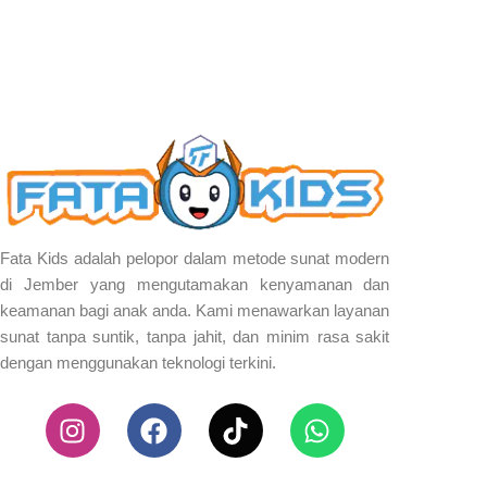
Fata Kids adalah pelopor dalam metode sunat modern
di Jember yang mengutamakan kenyamanan dan
keamanan bagi anak anda. Kami menawarkan layanan
sunat tanpa suntik, tanpa jahit, dan minim rasa sakit
dengan menggunakan teknologi terkini.
I
F
T
W
n
a
i
h
s
c
k
a