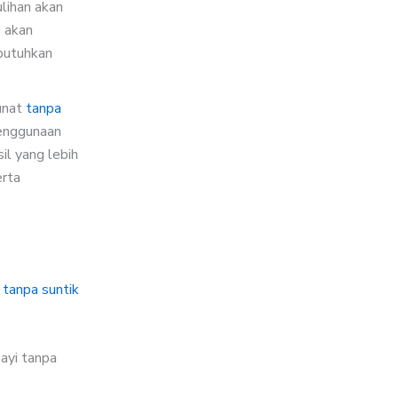
ulihan akan
a akan
mbutuhkan
unat
tanpa
Penggunaan
il yang lebih
erta
 tanpa suntik
ayi tanpa