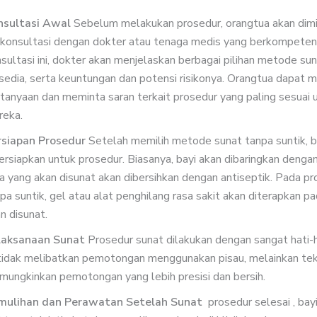
nsultasi Awal
Sebelum melakukan prosedur, orangtua akan dimi
konsultasi dengan dokter atau tenaga medis yang berkompeten
sultasi ini, dokter akan menjelaskan berbagai pilihan metode su
sedia, serta keuntungan dan potensi risikonya. Orangtua dapat 
tanyaan dan meminta saran terkait prosedur yang paling sesuai 
reka.
rsiapan Prosedur
Setelah memilih metode sunat tanpa suntik, b
ersiapkan untuk prosedur. Biasanya, bayi akan dibaringkan denga
a yang akan disunat akan dibersihkan dengan antiseptik. Pada p
pa suntik, gel atau alat penghilang rasa sakit akan diterapkan p
n disunat.
laksanaan Sunat
Prosedur sunat dilakukan dengan sangat hati-h
 tidak melibatkan pemotongan menggunakan pisau, melainkan te
ungkinkan pemotongan yang lebih presisi dan bersih.
mulihan dan Perawatan Setelah Sunat
prosedur selesai , bayi 