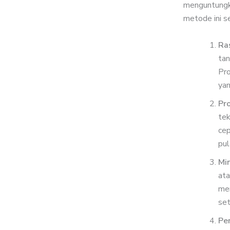
menguntungka
metode ini s
Ra
tan
Pro
yan
Pr
tek
cep
pul
Min
ata
men
set
Pe