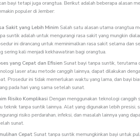
n bayi tetapi juga orangtua. Berikut adalah beberapa alasan m
emakin populer di Jember:
sa Sakit yang Lebih Minim
Salah satu alasan utama orangtua m
pa suntik adalah untuk mengurangi rasa sakit yang mungkin dialam
sedur ini dirancang untuk meminimalkan rasa sakit selama dan se
g sering kali menjadi kekhawatiran bagi orangtua.
oses yang Cepat dan Efisien
Sunat bayi tanpa suntik, terutama
nologi laser atau metode canggih lainnya, dapat dilakukan deng
at. Prosedur ini tidak memerlukan waktu yang lama, dan bayi bia
ang pada hari yang sama setelah sunat.
im Risiko Komplikasi
Dengan menggunakan teknologi canggih se
u teknik tanpa suntik lainnya. Alat yang digunakan lebih presisi, 
gurangi risiko perdarahan, infeksi, dan masalah lainnya yang dap
elah sunat.
mulihan Cepat
Sunat tanpa suntik memungkinkan bayi untuk puli