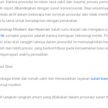
at. Karena prosedur ini minim rasa sakit dan trauma, proses pem
ih cepat dibandingkan dengan sunat konvensional. Bayi umumny
bali aktif dalam beberapa hari setelah prosedur dan tidak me
tu lama untuk beradaptasi dengan perubahan.
knologi Modern dan Nyaman
Salah satu alasan lain mengapa s
tik
semakin populer adalah karena kemajuan teknologi medis. 
er atau alat canggih lainnya dalam prosedur ini memungkinkan has
sih dan lebih presisi, yang berkontribusi pada kenyamanan bayi s
mpercepat waktu pemulihan.
at Bayi
erbagai klinik dan rumah sakit kini menawarkan layanan
sunat bayi
logi modern.
ah langkah-langkah umum yang dilakukan dalam prosedur sunat b