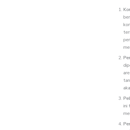
Ko
ber
kon
ter
per
me
Pe
dip
are
tan
aka
Pe
ini
mem
Pe