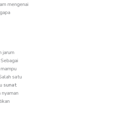
alam mengenai
ngapa
 jarum
. Sebagai
ng mampu
Salah satu
au
sunat
ih nyaman
tikan