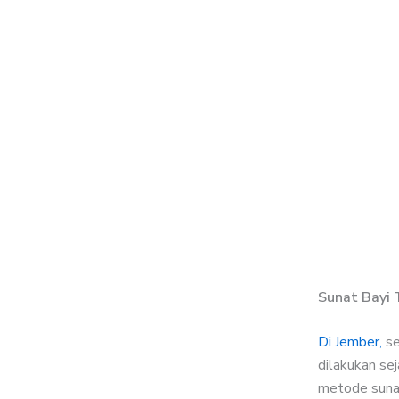
Sunat Bayi 
Di Jember,
se
dilakukan sej
metode sunat