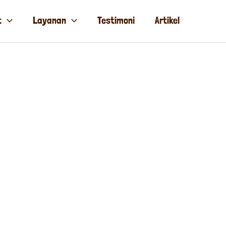
t
Layanan
Testimoni
Artikel