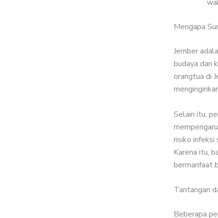
wak
Mengapa Suna
Jember adala
budaya dan 
orangtua di 
menginginkan
Selain itu, 
mempengaruhi
risiko infeks
Karena itu, 
bermanfaat b
Tantangan d
Beberapa per