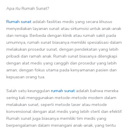
Apa itu Rumah Sunat?
Rumah sunat
adalah fasilitas medis yang secara khusus
menyediakan layanan sunat atau sirkumsisi untuk anak-anak
dan remaja. Berbeda dengan klinik atau rumah sakit pada
umumnya, rumah sunat biasanya memiliki spesialisasi dalam
melakukan prosedur sunat, dengan pendekatan yang lebih
pribadi dan ramah anak. Rumah sunat biasanya dilengkapi
dengan alat medis yang canggih dan prosedur yang lebih
aman, dengan fokus utama pada kenyamanan pasien dan
kepuasan orang tua.
Salah satu keunggulan
rumah sunat
adalah bahwa mereka
sering kali menggunakan metode-metode modern dalam
melakukan sunat, seperti metode laser atau metode
konvensional dengan alat medis yang lebih steril dan efektif.
Rumah sunat juga biasanya memiliki tim medis yang
berpengalaman dalam menangani anak-anak, yang tentu