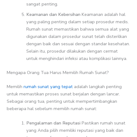
sangat penting.
Keamanan dan Kebersihan
Keamanan adalah hal
yang paling penting dalam setiap prosedur medis.
Rumah sunat memastikan bahwa semua alat yang
digunakan dalam prosedur sunat telah disterilkan
dengan baik dan sesuai dengan standar kesehatan.
Selain itu, prosedur dilakukan dengan cermat
untuk menghindari infeksi atau komplikasi lainnya.
Mengapa Orang Tua Harus Memilih Rumah Sunat?
Memilih
rumah sunat yang tepat
adalah langkah penting
untuk memastikan proses sunat berjalan dengan lancar.
Sebagai orang tua, penting untuk mempertimbangkan
beberapa hal sebelum memilih rumah sunat:
Pengalaman dan Reputasi
Pastikan rumah sunat
yang Anda pilih memiliki reputasi yang baik dan