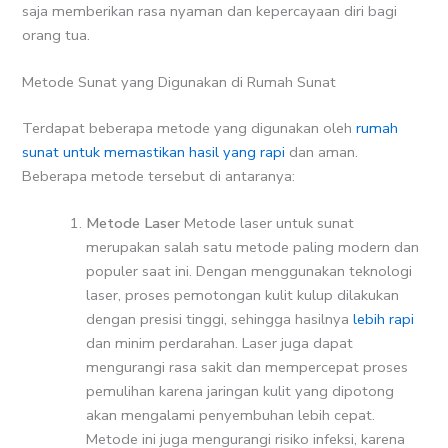
saja memberikan rasa nyaman dan kepercayaan diri bagi
orang tua.
Metode Sunat yang Digunakan di Rumah Sunat
Terdapat beberapa metode yang digunakan oleh
rumah
sunat untuk memastikan hasil yang rapi
dan aman.
Beberapa metode tersebut di antaranya:
Metode Laser
Metode laser untuk sunat
merupakan salah satu metode paling modern dan
populer saat ini. Dengan menggunakan teknologi
laser, proses pemotongan kulit kulup dilakukan
dengan presisi tinggi, sehingga hasilnya
lebih rapi
dan minim perdarahan. Laser juga dapat
mengurangi rasa sakit dan mempercepat proses
pemulihan karena jaringan kulit yang dipotong
akan mengalami penyembuhan lebih cepat.
Metode ini juga mengurangi risiko infeksi, karena