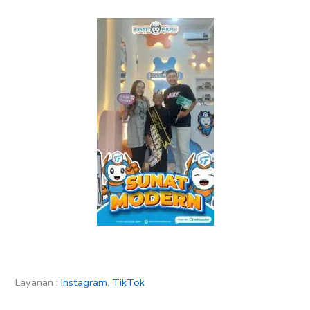
Layanan :
Instagram
,
TikTok