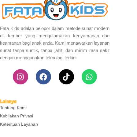
Fata Kids adalah pelopor dalam metode sunat modern
di Jember yang mengutamakan kenyamanan dan
keamanan bagi anak anda. Kami menawarkan layanan
sunat tanpa suntik, tanpa jahit, dan minim rasa sakit
dengan menggunakan teknologi terkini.
I
F
T
W
n
a
i
h
s
c
k
a
t
e
t
t
a
b
o
s
Lainnya
Tentang Kami
g
o
k
a
r
o
p
Kebijakan Privasi
a
k
p
Ketentuan Layanan
m