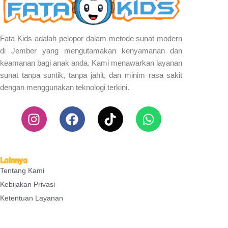
Fata Kids adalah pelopor dalam metode sunat modern
di Jember yang mengutamakan kenyamanan dan
keamanan bagi anak anda. Kami menawarkan layanan
sunat tanpa suntik, tanpa jahit, dan minim rasa sakit
dengan menggunakan teknologi terkini.
I
F
T
W
n
a
i
h
s
c
k
a
t
e
t
t
a
b
o
s
Lainnya
Tentang Kami
g
o
k
a
r
o
p
Kebijakan Privasi
a
k
p
Ketentuan Layanan
m